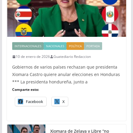
INTERNACIONALES
NACIONALES
POLÍTICA
PORTADA
10 de enero de 2026
Guatediario Redaccion
Gobiernos de varios países rechazan que presidenta
Xiomara Castro quiere anular elecciones en Honduras
*** La presidenta hondureña, junto a
Comparte esto:
Facebook
X
Xiomara de Zelaya y Libre “no