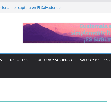
cional por captura en El Salvador de
DHH, Ruth López
a y Libre “no quieren entregar el poder” y
rse ante Donald Trump
ón de fiscalía que busca investigar a
sticia para el periodista José Rubén Zamora
A
DEPORTES
CULTURA Y SOCIEDAD
SALUD Y BELLEZA