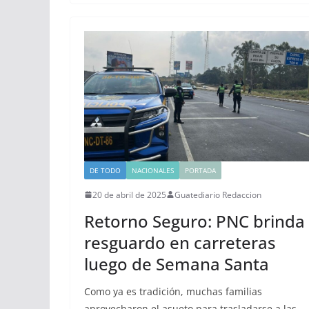
DE TODO
NACIONALES
PORTADA
20 de abril de 2025
Guatediario Redaccion
Retorno Seguro: PNC brinda
resguardo en carreteras
luego de Semana Santa
Como ya es tradición, muchas familias
aprovecharon el asueto para trasladarse a las