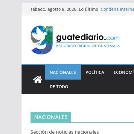
Saltar
Lo último:
Condena interna
sábado, agosto 8, 2026
al
defensora de D
contenido
Xiomara de Zelay
quiere justifica
Rechazan apelaci
periodistas
Tres años sin ju
NACIONALES
POLÍTICA
ECONOMÍ
DE TODO
NACIONALES
Sección de noticias nacionales