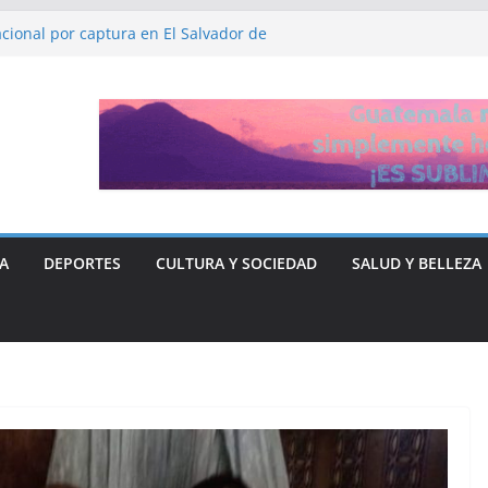
cional por captura en El Salvador de
DHH, Ruth López
a y Libre “no quieren entregar el poder” y
rse ante Donald Trump
ón de fiscalía que busca investigar a
sticia para el periodista José Rubén Zamora
A
DEPORTES
CULTURA Y SOCIEDAD
SALUD Y BELLEZA