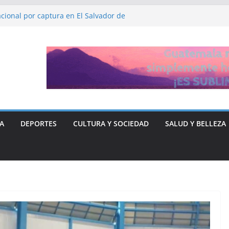
cional por captura en El Salvador de
DHH, Ruth López
a y Libre “no quieren entregar el poder” y
rse ante Donald Trump
ón de fiscalía que busca investigar a
sticia para el periodista José Rubén Zamora
A
DEPORTES
CULTURA Y SOCIEDAD
SALUD Y BELLEZA