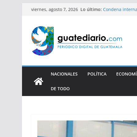
Saltar
Lo último:
Condena interna
viernes, agosto 7, 2026
al
defensora de D
contenido
Xiomara de Zelay
quiere justifica
Rechazan apelaci
periodistas
Tres años sin ju
NACIONALES
POLÍTICA
ECONOMÍ
DE TODO