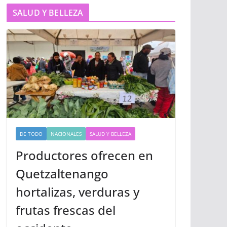
SALUD Y BELLEZA
DE TODO
NACIONALES
SALUD Y BELLEZA
Productores ofrecen en
Quetzaltenango
hortalizas, verduras y
frutas frescas del