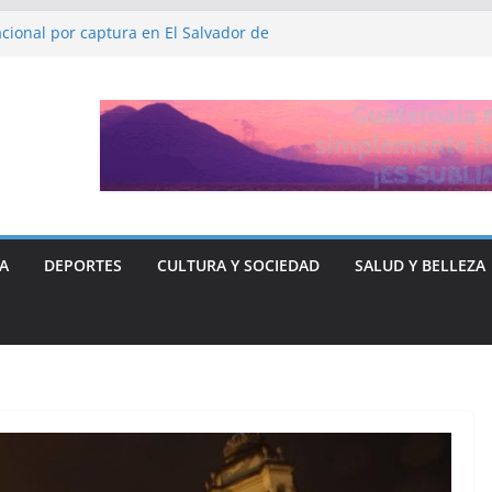
cional por captura en El Salvador de
DHH, Ruth López
a y Libre “no quieren entregar el poder” y
rse ante Donald Trump
ón de fiscalía que busca investigar a
sticia para el periodista José Rubén Zamora
A
DEPORTES
CULTURA Y SOCIEDAD
SALUD Y BELLEZA