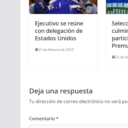
Ejecutivo se reúne
Selec
con delegación de
culmi
Estados Unidos
partic
Premu
23 de febrero de 2023
22 de f
Deja una respuesta
Tu dirección de correo electrónico no será pu
Comentario
*