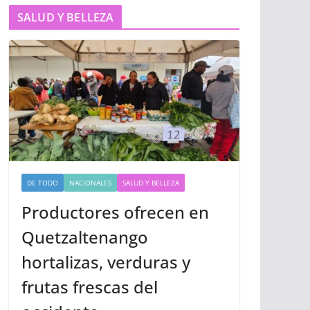
SALUD Y BELLEZA
DE TODO
NACIONALES
SALUD Y BELLEZA
Productores ofrecen en
Quetzaltenango
hortalizas, verduras y
frutas frescas del