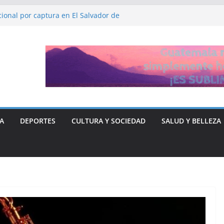
ional por captura en El Salvador de
HH, Ruth López
 y Libre “no quieren entregar el poder” y
rse ante Donald Trump
n de fiscalía que busca investigar a
ticia para el periodista José Rubén Zamora
A
DEPORTES
CULTURA Y SOCIEDAD
SALUD Y BELLEZA