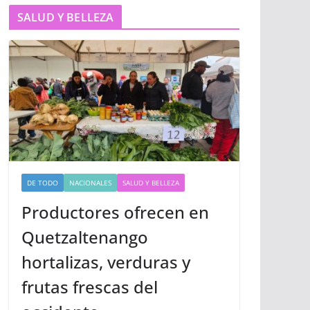
SALUD Y BELLEZA
DE TODO
NACIONALES
SALUD Y BELLEZA
Productores ofrecen en
Quetzaltenango
hortalizas, verduras y
frutas frescas del