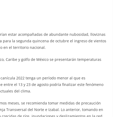
odrían estar acompañadas de abundante nubosidad, lloviznas
ra para la segunda quincena de octubre el ingreso de vientos
o en el territorio nacional.
tico, Caribe y golfo de México se presentarán temperaturas
a canícula 2022 tenga un período menor al que es
e entre el 13 y 23 de agosto podría finalizar este fenómeno
ctuales del clima.
óximos meses, se recomienda tomar medidas de precaución
nja Transversal del Norte e Izabal. Lo anterior, tomando en
 crecidas de ríos, inundaciones y deslizamientos en la red