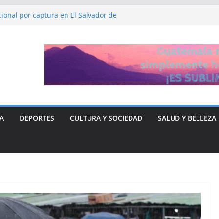
ional por captura en El Salvador de
HH, Ruth López
 y Libre “no quieren entregar el poder” y
rse ante Donald Trump
n de fiscalía que busca investigar a
ticia para el periodista José Rubén Zamora
A
DEPORTES
CULTURA Y SOCIEDAD
SALUD Y BELLEZA