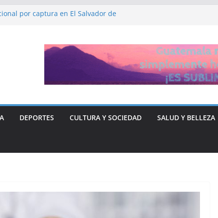
ional por captura en El Salvador de
HH, Ruth López
 y Libre “no quieren entregar el poder” y
rse ante Donald Trump
n de fiscalía que busca investigar a
ticia para el periodista José Rubén Zamora
A
DEPORTES
CULTURA Y SOCIEDAD
SALUD Y BELLEZA