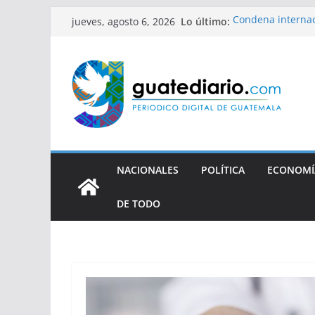
Saltar
Lo último:
Condena internac
jueves, agosto 6, 2026
al
defensora de DD
contenido
Xiomara de Zelaya
quiere justifica
Rechazan apelació
periodistas
Tres años sin jus
NACIONALES
POLÍTICA
ECONOMÍ
DE TODO