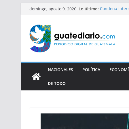
Saltar
Lo último:
Condena intern
domingo, agosto 9, 2026
al
defensora de 
contenido
Xiomara de Zel
quiere justifi
Rechazan apela
periodistas
Tres años sin 
NACIONALES
POLÍTICA
ECONOMÍ
DE TODO