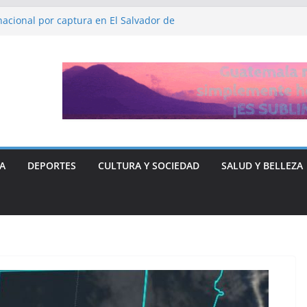
acional por captura en El Salvador de
DDHH, Ruth López
aya y Libre “no quieren entregar el poder” y
carse ante Donald Trump
ción de fiscalía que busca investigar a
justicia para el periodista José Rubén Zamora
A
DEPORTES
CULTURA Y SOCIEDAD
SALUD Y BELLEZA