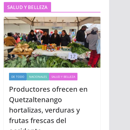
SALUD Y BELLEZA
DE TODO
NACIONALES
SALUD Y BELLEZA
Productores ofrecen en
Quetzaltenango
hortalizas, verduras y
frutas frescas del