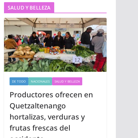
SALUD Y BELLEZA
DE TODO
NACIONALES
SALUD Y BELLEZA
Productores ofrecen en
Quetzaltenango
hortalizas, verduras y
frutas frescas del