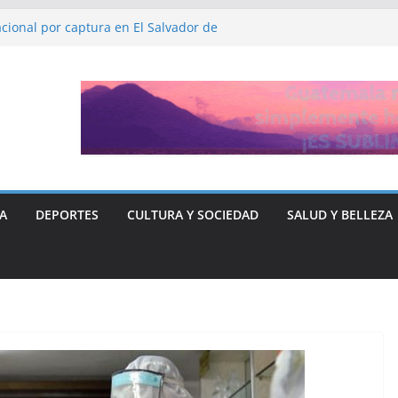
cional por captura en El Salvador de
DHH, Ruth López
a y Libre “no quieren entregar el poder” y
rse ante Donald Trump
ón de fiscalía que busca investigar a
sticia para el periodista José Rubén Zamora
A
DEPORTES
CULTURA Y SOCIEDAD
SALUD Y BELLEZA