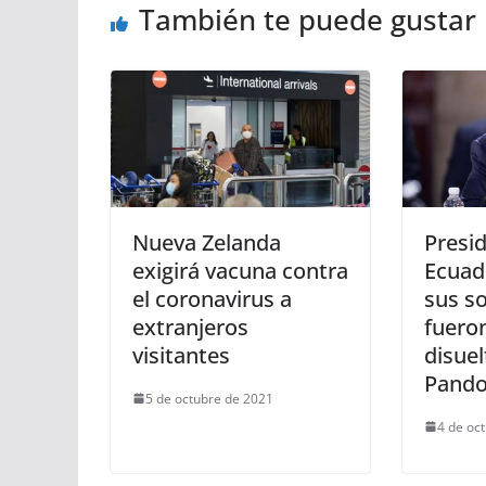
También te puede gustar
Nueva Zelanda
Presi
exigirá vacuna contra
Ecuad
el coronavirus a
sus s
extranjeros
fuero
visitantes
disuel
Pando
5 de octubre de 2021
4 de oc