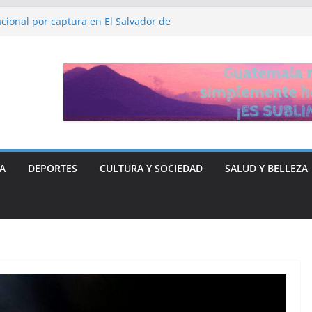
cional por captura en El Salvador de
DHH, Ruth López
a y Libre “no quieren entregar el poder” y
rse ante Donald Trump
ón de fiscalía que busca investigar a
sticia para el periodista José Rubén Zamora
A
DEPORTES
CULTURA Y SOCIEDAD
SALUD Y BELLEZA