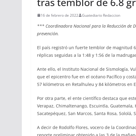
tras temblor de 6.8 g
16 de febrero de 2022
Guatediario Redaccion
*** Coordinadora Nacional para la Reducción de De
prevención.
El país registró un fuerte temblor de magnitud 6
réplicas seguidas a la 1:48 y 1:56 de la madruga
Ante ello, el Instituto Nacional de Sismología, V
que el epicentro fue en el océano Pacífico y cos
57 kilómetros en Retalhuleu y 84 kilómetros en E
Por otra parte, el ente científico destaca que e
Verapaz, Chimaltenango, Escuintla, Guatemala, 
Sacatepéquez, San Marcos, Santa Rosa, Sololá, S
A decir de Rodolfo Flores, vocero de la Coordina
reporte preliminar obtenido a las 3 de la mañana