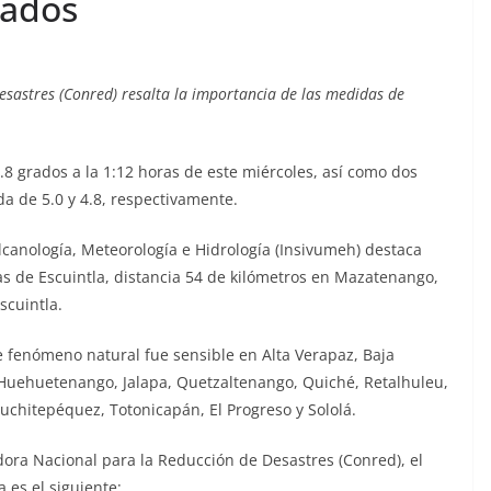
rados
sastres (Conred) resalta la importancia de las medidas de
.8 grados a la 1:12 horas de este miércoles, así como dos
da de 5.0 y 4.8, respectivamente.
ulcanología, Meteorología e Hidrología (Insivumeh) destaca
tas de Escuintla, distancia 54 de kilómetros en Mazatenango,
scuintla.
ste fenómeno natural fue sensible en Alta Verapaz, Baja
Huehuetenango, Jalapa, Quetzaltenango, Quiché, Retalhuleu,
uchitepéquez, Totonicapán, El Progreso y Sololá.
dora Nacional para la Reducción de Desastres (Conred), el
 es el siguiente: