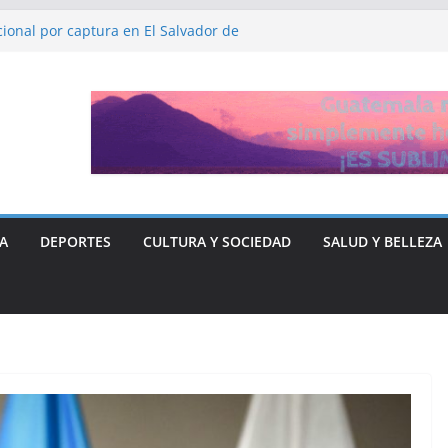
ional por captura en El Salvador de
HH, Ruth López
 y Libre “no quieren entregar el poder” y
rse ante Donald Trump
n de fiscalía que busca investigar a
ticia para el periodista José Rubén Zamora
A
DEPORTES
CULTURA Y SOCIEDAD
SALUD Y BELLEZA