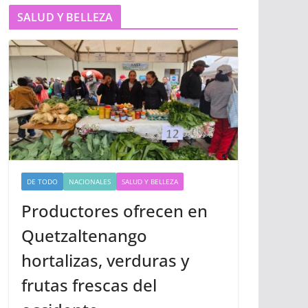
SALUD Y BELLEZA
DE TODO
NACIONALES
SALUD Y BELLEZA
Productores ofrecen en
Quetzaltenango
hortalizas, verduras y
frutas frescas del