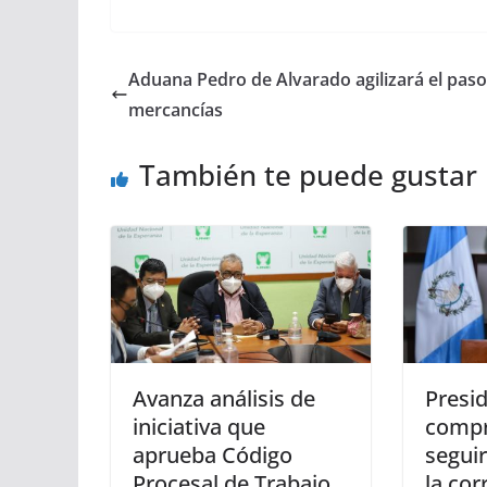
Aduana Pedro de Alvarado agilizará el paso
mercancías
También te puede gustar
Avanza análisis de
Presi
iniciativa que
compr
aprueba Código
segui
Procesal de Trabajo
la cor